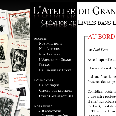
AU BORD
Accueil
Nos parutions
Nos Auteurs
par
Paul Lera
Nos Artistes
Avec 1 aquarelle d
L'Atelier du Grand
Tétras
Présentation de l
La Chaine du Livre
«Lune faucille, t
Commandez !
Présence des temps
La boutique
Cercle des lecteurs
Comédien, poète, m
Offres avantageuses
d’une mère professe
Il a fait ses début
Nos revues
En 1963, il est de 
La Racontotte
le Théâtre de Fran
Dernier numéro
la région.