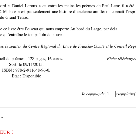
sard si Daniel Leroux a eu entre les mains les poèmes de Paul Lera: il a été s
. Mais ce n’est pas seulement une histoire d’ancienne amitié: on connaît l’espri
 du Grand Tétras.
de ce livre être l’oiseau qui nous emporte Au bord du Large, par delà
e qu’entraîne le temps loin de nous».
ec le soutien du Centre Régional du Livre de Franche-Comté et le Conseil Ré
Recueil de poèmes , 128 pages, 16 euros.
Fiche téléchargea
Sorti le 09/11/2015.
ISBN : 978-2-911648-96-0.
Etat : Disponible
Je commande
exemplaire(
..
eur :