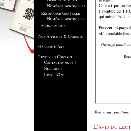
Ce n’est pas un ha
Numéros disponibles
l’aventure du T.F.C
Résonance Générale
qui anime l’Atelier
Numéros disponibles
Abonnements
Puissent les pages 
«L’insondable fleuv
Nos Affiches & Carnets
Ouvrage publié av
Galerie d'Art
Restez en Contact
Contactez-nous !
Nos Liens
Livre d'Or
Retour aux parutions .
L'avis du lect