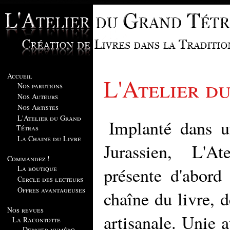
Accueil
L'Atelier d
Nos parutions
Nos Auteurs
Nos Artistes
L'Atelier du Grand
Implanté dans u
Tétras
La Chaine du Livre
Jurassien, L'A
Commandez !
La boutique
présente d'abord 
Cercle des lecteurs
Offres avantageuses
chaîne du livre, d
Nos revues
artisanale. Unie a
La Racontotte
Dernier numéro