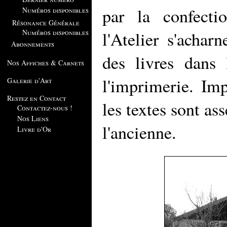
par la confecti
Numéros disponibles
Résonance Générale
Numéros disponibles
l'Atelier s'achar
Abonnements
des livres dans 
Nos Affiches & Carnets
l'imprimerie. Im
Galerie d'Art
Restez en Contact
les textes sont as
Contactez-nous !
Nos Liens
l'ancienne.
Livre d'Or