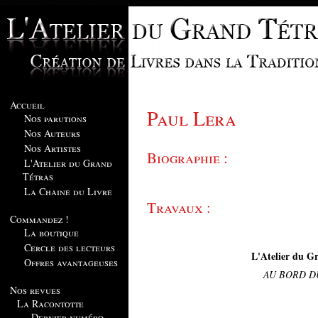
Accueil
Paul Lera
Nos parutions
Nos Auteurs
Nos Artistes
Biographie :
L'Atelier du Grand
Tétras
La Chaine du Livre
Travaux :
Commandez !
La boutique
Cercle des lecteurs
L'Atelier du Gr
Offres avantageuses
AU BORD D
Nos revues
La Racontotte
Dernier numéro