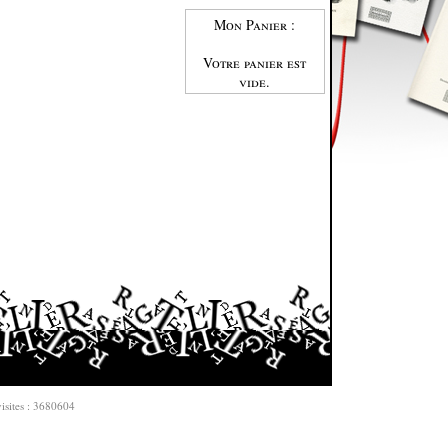
Mon Panier :
Votre panier est
vide.
isites : 3680604