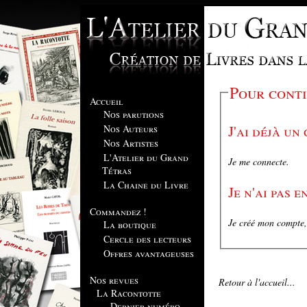
Pour conti
Accueil
Nos parutions
J'ai déjà un
Nos Auteurs
Nos Artistes
L'Atelier du Grand
Je me connecte.
Tétras
La Chaine du Livre
Je n'ai pas 
Commandez !
Je créé mon compte, 
La boutique
Cercle des lecteurs
Offres avantageuses
Nos revues
Retour à l'accueil...
La Racontotte
Dernier numéro