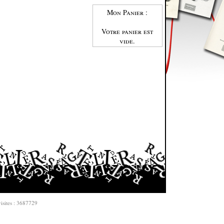
Mon Panier :
Votre panier est
vide.
isites : 3687729