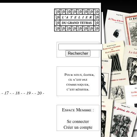
Pour nous, éditer,
ce n’est pas
communiquer,
c’est résister.
-
- 17 -
- 18 -
- 19 -
- 20 -
Espace Membre :
Se connecter
Créer un compte