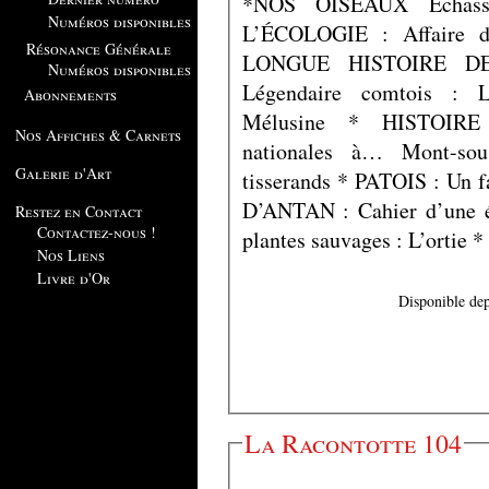
*NOS OISEAUX Échass
Numéros disponibles
L’ÉCOLOGIE : Affaire d
Résonance Générale
LONGUE HISTOIRE D
Numéros disponibles
Légendaire comtois : 
Abonnements
Mélusine * HISTOIRE 
Nos Affiches & Carnets
nationales à… Mont-s
Galerie d'Art
tisserands * PATOIS : U
D’ANTAN : Cahier d’une 
Restez en Contact
Contactez-nous !
plantes sauvages : L’ortie 
Nos Liens
Livre d'Or
Disponible dep
La Racontotte 104