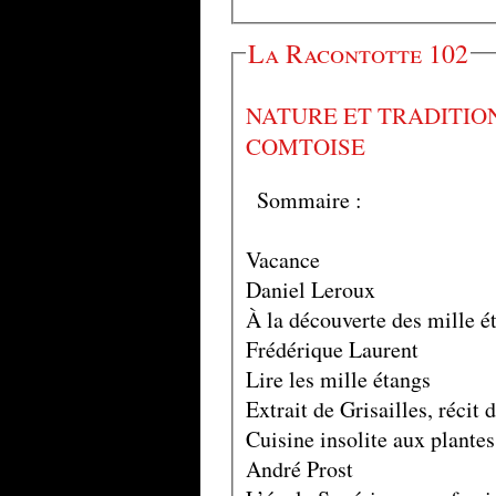
La Racontotte 102
NATURE ET TRADITIO
COMTOISE
Sommaire :
Vacance
Daniel Leroux
À la découverte des mille é
Frédérique Laurent
Lire les mille étangs
Extrait de Grisailles, récit
Cuisine insolite aux plante
André Prost