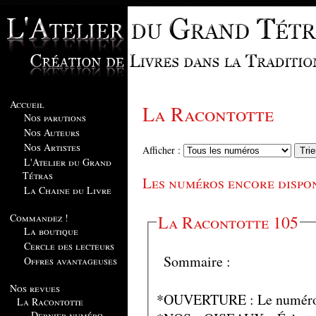
Accueil
La Racontotte
Nos parutions
Nos Auteurs
Nos Artistes
Afficher :
L'Atelier du Grand
Tétras
Les numéros encore dispo
La Chaine du Livre
Commandez !
La Racontotte 105
La boutique
Cercle des lecteurs
Sommaire :
Offres avantageuses
Nos revues
*OUVERTURE : Le numéro 
La Racontotte
Dernier numéro