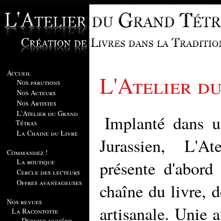
Accueil
L'Atelier d
Nos parutions
Nos Auteurs
Nos Artistes
L'Atelier du Grand
Implanté dans u
Tétras
La Chaine du Livre
Jurassien, L'A
Commandez !
La boutique
présente d'abord 
Cercle des lecteurs
Offres avantageuses
chaîne du livre, d
Nos revues
artisanale. Unie a
La Racontotte
Dernier numéro