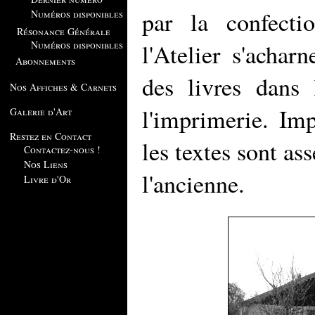
par la confecti
Numéros disponibles
Résonance Générale
Numéros disponibles
l'Atelier s'achar
Abonnements
des livres dans 
Nos Affiches & Carnets
l'imprimerie. Im
Galerie d'Art
Restez en Contact
les textes sont as
Contactez-nous !
Nos Liens
l'ancienne.
Livre d'Or