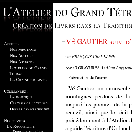
VÉ GAUTIER
Accueil
Nos parutions
Nos Auteurs
par
FRANÇOIS GRAVELINE
Nos Artistes
Avec 5 GRAVURES de
Alain Puygreni
L'Atelier du Grand
Tétras
Présentation de l'œuvre :
La Chaine du Livre
Vé Gautier, un minuscule 
Commandez !
montagnes perdues de la 
La boutique
Cercle des lecteurs
inspiré les poèmes de la p
Offres avantageuses
recueil, ainsi que le réci
précédemment à L'Atelier d
Nos revues
La Racontotte
a guidé l'écriture d'Ordanch
Dernier numéro