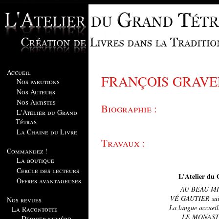
Accueil
FRANÇOIS GRAVE
Nos parutions
Nos Auteurs
Nos Artistes
Biographie :
L'Atelier du Grand
Tétras
La Chaine du Livre
Travaux :
Commandez !
La boutique
Cercle des lecteurs
L'Atelier du 
Offres avantageuses
AU BEAU MI
VÉ GAUTIER su
Nos revues
La langue accueill
La Racontotte
LE MONAS
Dernier numéro