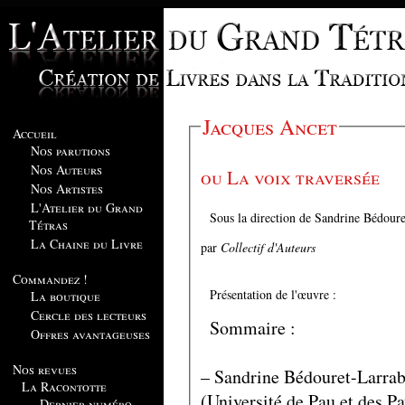
Jacques Ancet
Accueil
Nos parutions
Nos Auteurs
ou La voix traversée
Nos Artistes
L'Atelier du Grand
Sous la direction de Sandrine Bédour
Tétras
La Chaine du Livre
par
Collectif d'Auteurs
Commandez !
Présentation de l'œuvre :
La boutique
Cercle des lecteurs
Sommaire :
Offres avantageuses
Nos revues
– Sandrine Bédouret-Larrab
La Racontotte
(Université de Pau et des P
Dernier numéro