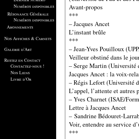
Avant-propos
Numéros disponibles
Résonance Générale
***
Numéros disponibles
– Jacques Ancet
Abonnements
L’instant brûle
Nos Affiches & Carnets
***
– Jean-Yves Pouilloux (U
Galerie d'Art
Veilleur obstiné dans le jo
Restez en Contact
– Serge Martin (Universit
Contactez-nous !
Nos Liens
Jacques Ancet : la voix-rel
Livre d'Or
– Régis Lefort (Université 
L’appel, l’attente et autres
– Yves Charnet (ISAE/For
Lettre à Jacques Ancet
– Sandrine Bédouret-Larr
Voir, entendre au service d’
***