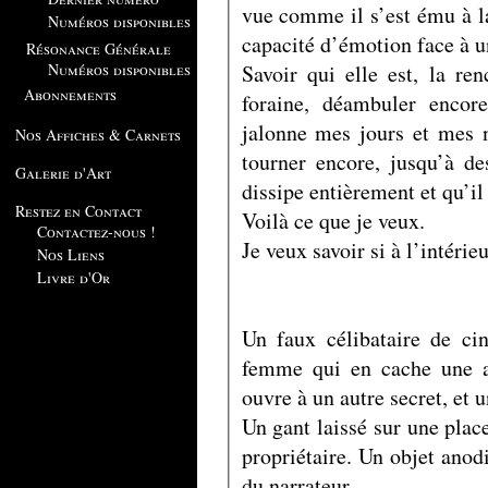
vue comme il s’est ému à la 
Numéros disponibles
capacité d’émotion face à u
Résonance Générale
Savoir qui elle est, la r
Numéros disponibles
Abonnements
foraine, déambuler encor
jalonne mes jours et mes n
Nos Affiches & Carnets
tourner encore, jusqu’à de
Galerie d'Art
dissipe entièrement et qu’il
Restez en Contact
Voilà ce que je veux.
Contactez-nous !
Je veux savoir si à l’intérie
Nos Liens
Livre d'Or
Un faux célibataire de ci
femme qui en cache une au
ouvre à un autre secret, et 
Un gant laissé sur une plac
propriétaire. Un objet anod
du narrateur.