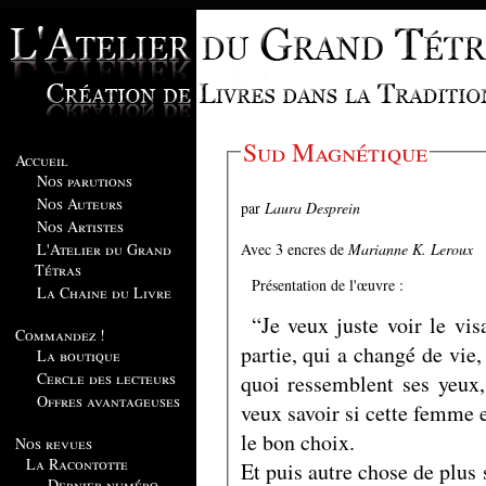
Sud Magnétique
Accueil
Nos parutions
Nos Auteurs
par
Laura Desprein
Nos Artistes
Avec 3 encres de
Marianne K. Leroux
L'Atelier du Grand
Tétras
Présentation de l'œuvre :
La Chaine du Livre
“Je veux juste voir le vi
Commandez !
partie, qui a changé de vie
La boutique
Cercle des lecteurs
quoi ressemblent ses yeux,
Offres avantageuses
veux savoir si cette femme e
le bon choix.
Nos revues
La Racontotte
Et puis autre chose de plus 
Dernier numéro