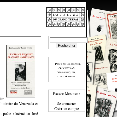
Pour nous, éditer,
ce n’est pas
communiquer,
c’est résister.
Espace Membre :
ier
littéraire du Venezuela et
Se connecter
Créer un compte
nt poète vénézuélien José