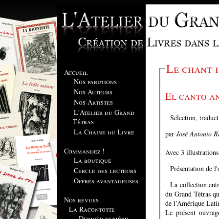
Le chant 
Accueil
Nos parutions
Nos Auteurs
El canto a
Nos Artistes
L'Atelier du Grand
Sélection, traduc
Tétras
La Chaine du Livre
par
José Antonio R
Commandez !
Avec 3 illustration
La boutique
Présentation de l
Cercle des lecteurs
Offres avantageuses
La collection ent
du Grand Tétras qui
Nos revues
de l’Amérique Lati
La Racontotte
Le présent ouvrage
Dernier numéro