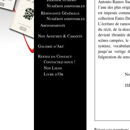
Antonio Ramos Suc
Numéros disponibles
l’une des plus orig
est imposée comme 
Résonance Générale
collection Entre De
Numéros disponibles
L’écriture de ramos
Abonnements
du récit, de la des
devient ébranlée de
Nos Affiches & Carnets
scènes campées, le 
syntaxe, vocabulai
Galerie d'Art
jusqu’au vertige d
Restez en Contact
fulguration du sens
Contactez-nous !
Nos Liens
Livre d'Or
IS
Retour aux parutions .