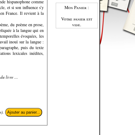
monde hispanophone comme
le, et si son influence s’y
Mon Panier :
n France. Il revient à la
Votre panier est
 poème, du poème en prose,
vide.
pliquée à la langue qui en
atemporelles évoquées, les
avail inouï sur la langue :
paragraphe, puis du texte
tions lexicales inédites,
u livre ...
s).