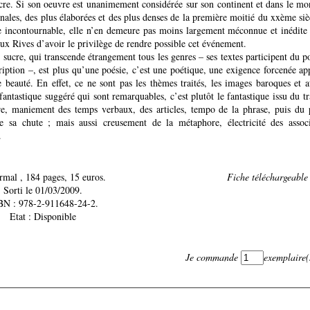
re. Si son oeuvre est unanimement considérée sur son continent et dans le 
inales, des plus élaborées et des plus denses de la première moitié du xxème sièc
incontournable, elle n’en demeure pas moins largement méconnue et inédite e
ux Rives d’avoir le privilège de rendre possible cet événement.
 sucre, qui transcende étrangement tous les genres – ses textes participent du
cription –, est plus qu’une poésie, c’est une poétique, une exigence forcenée ap
 beauté. En effet, ce ne sont pas les thèmes traités, les images baroques et 
fantastique suggéré qui sont remarquables, c’est plutôt le fantastique issu du tr
re, maniement des temps verbaux, des articles, tempo de la phrase, puis du 
e sa chute ; mais aussi creusement de la métaphore, électricité des associa
.
Normal , 184 pages, 15 euros.
Fiche téléchargeable d
Sorti le 01/03/2009.
BN : 978-2-911648-24-2.
Etat : Disponible
Je commande
exemplaire(
..