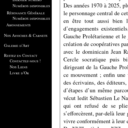
Des années 1970 à 2025, pl
Numéros disponibles
le personnage central de cet
Résonance Générale
Numéros disponibles
en être tout aussi bien 
Abonnements
d’engagements existentiels
Gauche Prolétarienne et le 
Nos Affiches & Carnets
création de coopératives pa
Galerie d'Art
avec le dominicain Jean R
Restez en Contact
Cercle socratique puis b
Contactez-nous !
dirigeant de la Gauche Pro
Nos Liens
Livre d'Or
ce mouvement ; enfin une vi
des écrivains, des éditeurs,
d’étapes d’un même parcour
vécut ledit Sébastien Le Nain, mais aussi d
qui ont refusé de se pli
s’efforcèrent, par-delà leur
vivre conformément à leur 