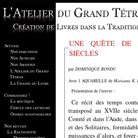
UNE QUÊTE DE 
Accueil
SIÈCLES
Nos parutions
Nos Auteurs
Nos Artistes
par
DOMINIQUE BONDU
L'Atelier du Grand
Tétras
Avec 1 AQUARELLE de
Marianne K. 
La Chaine du Livre
Présentation de l'œuvre :
Commandez !
Ce récit des temps conte
La boutique
Cercle des lecteurs
transposé au XVIIe siècle
Offres avantageuses
Comté et dans l’Aude, dans
et des Solitaires, formidabl
Nos revues
La Racontotte
puissances d’alors, et foyer
Dernier numéro