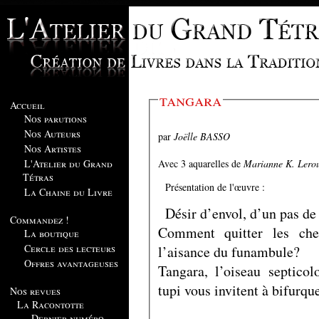
tangara
Accueil
Nos parutions
Nos Auteurs
par
Joëlle BASSO
Nos Artistes
Avec 3 aquarelles de
Marianne K. Lero
L'Atelier du Grand
Tétras
Présentation de l'œuvre :
La Chaine du Livre
Désir d’envol, d’un pas de
Commandez !
Comment quitter les che
La boutique
Cercle des lecteurs
l’aisance du funambule?
Offres avantageuses
Tangara, l’oiseau septico
tupi vous invitent à bifurque
Nos revues
La Racontotte
Dernier numéro