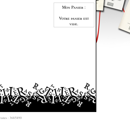
Mon Panier :
Votre panier est
vide.
isites : 3685890