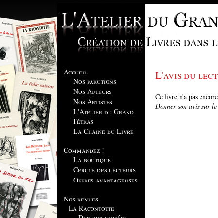
Accueil
L'avis du lect
Nos parutions
Nos Auteurs
Ce livre n'a pas encor
Nos Artistes
Donner son avis sur le l
L'Atelier du Grand
Tétras
La Chaine du Livre
Commandez !
La boutique
Cercle des lecteurs
Offres avantageuses
Nos revues
La Racontotte
Dernier numéro