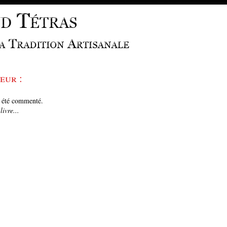
eur :
e été commenté.
ivre...