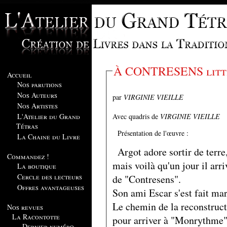
À CONTRESENS litté
Accueil
Nos parutions
Nos Auteurs
par
VIRGINIE VIEILLE
Nos Artistes
Avec quadris de
VIRGINIE VIEILLE
L'Atelier du Grand
Tétras
Présentation de l'œuvre :
La Chaine du Livre
Argot adore sortir de terre
Commandez !
mais voilà qu'un jour il arr
La boutique
Cercle des lecteurs
de "Contresens".
Offres avantageuses
Son ami Escar s'est fait ma
Le chemin de la reconstruct
Nos revues
La Racontotte
pour arriver à "Monrythme".
Dernier numéro