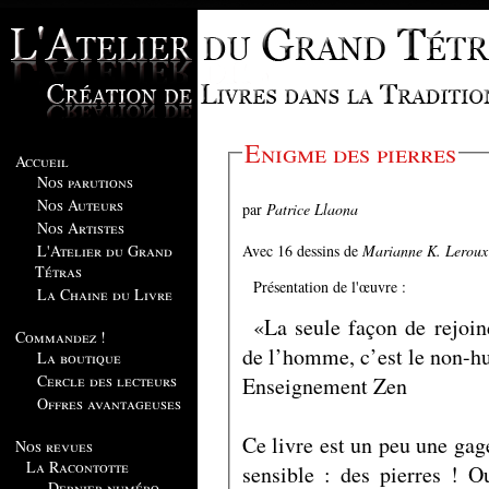
Enigme des pierres
Accueil
Nos parutions
Nos Auteurs
par
Patrice Llaona
Nos Artistes
Avec 16 dessins de
Marianne K. Leroux
L'Atelier du Grand
Tétras
Présentation de l'œuvre :
La Chaine du Livre
«La seule façon de rejoin
Commandez !
de l’homme, c’est le non-h
La boutique
Cercle des lecteurs
Enseignement Zen
Offres avantageuses
Ce livre est un peu une gag
Nos revues
La Racontotte
sensible : des pierres ! O
Dernier numéro