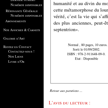
humanité et au divin du mo
Numéros disponibles
cette métamorphose du lourd
Résonance Générale
vérité, c’est la vie qui s’a
Numéros disponibles
Abonnements
des plus anciennes, peut-
septentrion».
Nos Affiches & Carnets
Galerie d'Art
Normal , 80 pages, 10 euros.
Restez en Contact
Sorti le 01/09/2002.
Contactez-nous !
ISBN : 978-2-911648-09-0.
Nos Liens
Etat : Disponible
Livre d'Or
Retour aux parutions ...
L'avis du lecteur :