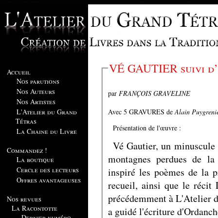
VÉ GAUTIER
Accueil
Nos parutions
Nos Auteurs
par
FRANÇOIS GRAVELINE
Nos Artistes
Avec 5 GRAVURES de
Alain Puygreni
L'Atelier du Grand
Tétras
Présentation de l'œuvre :
La Chaine du Livre
Vé Gautier, un minuscule 
Commandez !
montagnes perdues de la 
La boutique
Cercle des lecteurs
inspiré les poèmes de la p
Offres avantageuses
recueil, ainsi que le réci
précédemment à L'Atelier d
Nos revues
La Racontotte
a guidé l'écriture d'Ordanch
Dernier numéro