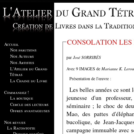
CONSOLATION LES 
Accueil
Nos parutions
Nos Auteurs
par
José SORRIBÈS
Nos Artistes
Avec 9 IMAGES de
Marianne K. Lerou
L'Atelier du Grand
Tétras
Présentation de l'œuvre :
La Chaine du Livre
Les belles années ce sont l
Commandez !
jeunesse d'un professeur
La boutique
Cercle des lecteurs
séminaire ; le choc de de
Offres avantageuses
Mao, des pattes d'élépha
bucolique, de Jean-Jacque
Nos revues
La Racontotte
campagne immuable avec se
Dernier numéro