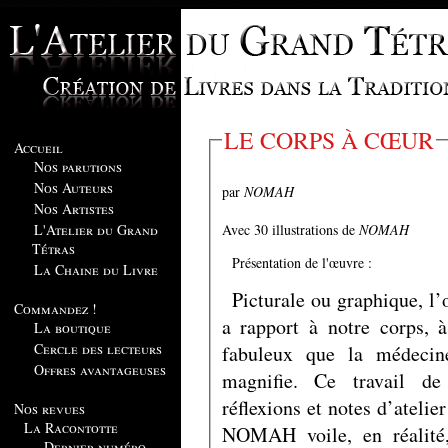
LE CORPS À CŒUR
Accueil
Nos parutions
Nos Auteurs
par
NOMAH
Nos Artistes
Avec 30 illustrations de
NOMAH
L'Atelier du Grand
Tétras
Présentation de l'œuvre :
La Chaine du Livre
Picturale ou graphique, l’
Commandez !
a rapport à notre corps, 
La boutique
Cercle des lecteurs
fabuleux que la médecine
Offres avantageuses
magnifie. Ce travail de 
réflexions et notes d’atelie
Nos revues
La Racontotte
NOMAH voile, en réalité,
Dernier numéro