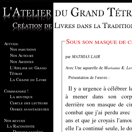
Accueil
Nos parutions
Nos Auteurs
par
MATHIAS LAIR
Nos Artistes
Avec Une aquarelle de
Marianne K. Le
L'Atelier du Grand
Tétras
Présentation de l'œuvre :
La Chaine du Livre
Il y a urgence à célébrer 
Commandez !
à mener dans son corp
La boutique
Cercle des lecteurs
derrière son masque de cir
Offres avantageuses
combat que j'ai perdu avec e
ans et que je croyais l'amou
Nos revues
La Racontotte
elle l'a continué seule, le 
Dernier numéro