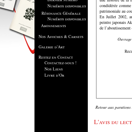
condidérée comme ét
Numéros disponibles
patrimoniale au cou
Résonance Générale
En Juillet 2002, a
Numéros disponibles
peintre japonais Ak
Abonnements
de l’aboutissement 
Nos Affiches & Carnets
Ouvrage 
Galerie d'Art
Restez en Contact
Contactez-nous !
Nos Liens
Livre d'Or
Retour aux parutions .
L'avis du lect