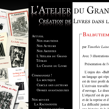
Balbutiem
Accueil
Nos parutions
Nos Auteurs
par
Timothée Laine
Nos Artistes
Avec 3 illustration
L'Atelier du Grand
Tétras
Présentation de l
La Chaine du Livre
L’enjeu des «Balb
Commandez !
un langage qui répo
La boutique
est de tirer profit d
Cercle des lecteurs
L’écrivain travaille
Offres avantageuses
d’ouvrage. Le diseur
L’objectif est de pr
Nos revues
et de la reprise et 
La Racontotte
La difficulté justem
Dernier numéro
une histoire de la 