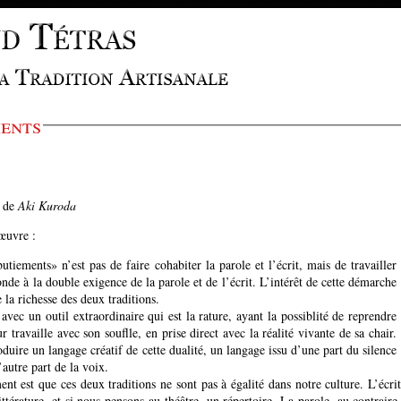
ents
s de
Aki Kuroda
'œuvre :
utiements» n’est pas de faire cohabiter la parole et l’écrit, mais de travailler
nde à la double exigence de la parole et de l’écrit. L’intérêt de cette démarche
e la richesse des deux traditions.
 avec un outil extraordinaire qui est la rature, ayant la possiblité de reprendre
 travaille avec son souflle, en prise direct avec la réalité vivante de sa chair.
oduire un langage créatif de cette dualité, un langage issu d’une part du silence
d’autre part de la voix.
ent est que ces deux traditions ne sont pas à égalité dans notre culture. L’écrit
littérature, et si nous pensons au théâtre, un répertoire. La parole, au contrair