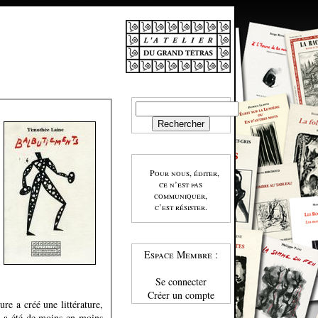
Pour nous, éditer,
ce n’est pas
communiquer,
c’est résister.
Espace Membre :
Se connecter
Créer un compte
ure a créé une littérature,
e, a été de moins en moins