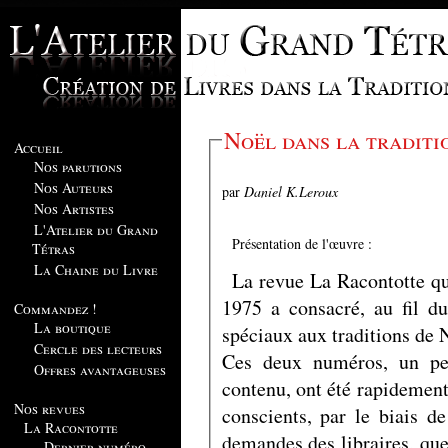
Noël dans la traditi
Accueil
Nos parutions
Nos Auteurs
par
Daniel K.Leroux
Nos Artistes
L'Atelier du Grand
Présentation de l'œuvre :
Tétras
La Chaine du Livre
La revue La Racontotte qu
1975 a consacré, au fil 
Commandez !
La boutique
spéciaux aux traditions de
Cercle des lecteurs
Ces deux numéros, un peu
Offres avantageuses
contenu, ont été rapidemen
Nos revues
conscients, par le biais d
La Racontotte
demandes des libraires, qu
Dernier numéro