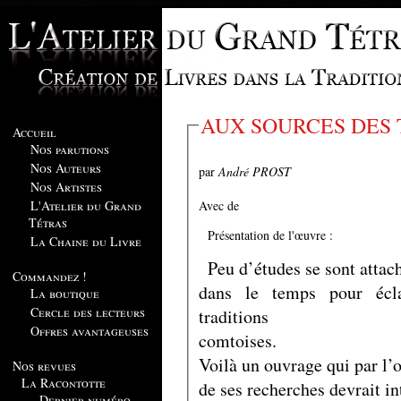
AUX SOURCES DES 
Accueil
Nos parutions
Nos Auteurs
par
André PROST
Nos Artistes
Avec de
L'Atelier du Grand
Tétras
Présentation de l'œuvre :
La Chaine du Livre
Peu d’études se sont attac
Commandez !
dans le temps pour écla
La boutique
Cercle des lecteurs
traditions
Offres avantageuses
comtoises.
Voilà un ouvrage qui par l’o
Nos revues
La Racontotte
de ses recherches devrait in
Dernier numéro