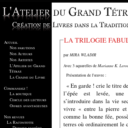
LA TRILOGIE FABU
Accueil
Nos parutions
Nos Auteurs
par
MIRA WLADIR
Nos Artistes
Avec 3 aquarelles de
Marianne K. Lero
L'Atelier du Grand
Tétras
Présentation de l'œuvre :
La Chaine du Livre
« En garde ! crie le titre d
Commandez !
l’épée est levée, une
La boutique
Cercle des lecteurs
s’introduire dans la vie se
Offres avantageuses
vivre « entre la pierre e
comme la bonne fée, possèd
Nos revues
La Racontotte
terres où ordinairement le c
Dernier numéro