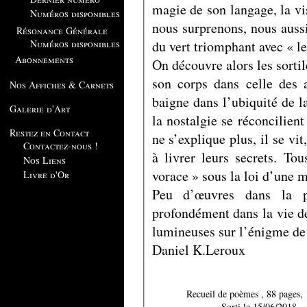
magie de son langage, la v
Numéros disponibles
nous surprenons, nous auss
Résonance Générale
du vert triomphant avec « le
Numéros disponibles
Abonnements
On découvre alors les sortil
son corps dans celle des 
Nos Affiches & Carnets
baigne dans l’ubiquité de la vie. La joie, la tristesse, la mélancolie
Galerie d'Art
la nostalgie se réconcilien
Restez en Contact
ne s’explique plus, il se vit
Contactez-nous !
à livrer leurs secrets. To
Nos Liens
vorace » sous la loi d’une 
Livre d'Or
Peu d’œuvres dans la po
profondément dans la vie de 
lumineuses sur l’énigme de 
Daniel K.Leroux
Recueil de poèmes , 88
Sorti le 15/06/2018.