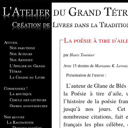
La poésie à tire d'ail
Accueil
Nos parutions
Nos Auteurs
par
Henry Tournier
Nos Artistes
Avec 15 dessins de
Marianne K. Leroux
L'Atelier du Grand
Tétras
Présentation de l'œuvre :
La Chaine du Livre
L’auteur de Glane de Blés 
Commandez !
la Poésie à tire d’aile,
La boutique
Cercle des lecteurs
l’histoire de la poésie fra
Offres avantageuses
jusqu’à nos jours. Cet
nombreuse citations, fait 
Nos revues
La Racontotte
français les plus célèbre
Dernier numéro