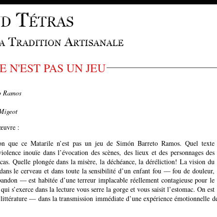
 N'EST PAS UN JEU
reto Ramos
Migeot
'œuvre :
ion que ce Matarile n’est pas un jeu de Simón Barreto Ramos. Quel texte
violence inouïe dans l’évocation des scènes, des lieux et des personnages des
cas. Quelle plongée dans la misère, la déchéance, la déréliction! La vision du
ans le cerveau et dans toute la sensibilité d’un enfant fou — fou de douleur,
abandon — est habitée d’une terreur implacable réellement contagieuse pour le
qui s’exerce dans la lecture vous serre la gorge et vous saisit l’estomac. On est
 littérature — dans la transmission immédiate d’une expérience émotionnelle d