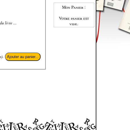
Mon Panier :
Votre panier est
u livre ...
vide.
s).