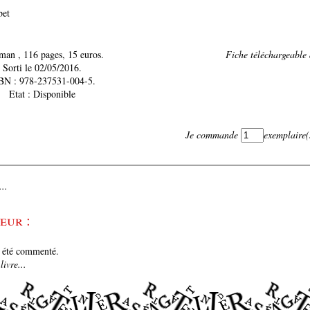
bet
Roman , 116 pages, 15 euros.
Fiche téléchargeable d
Sorti le 02/05/2016.
BN : 978-237531-004-5.
Etat : Disponible
Je commande
exemplaire(
..
eur :
e été commenté.
ivre...