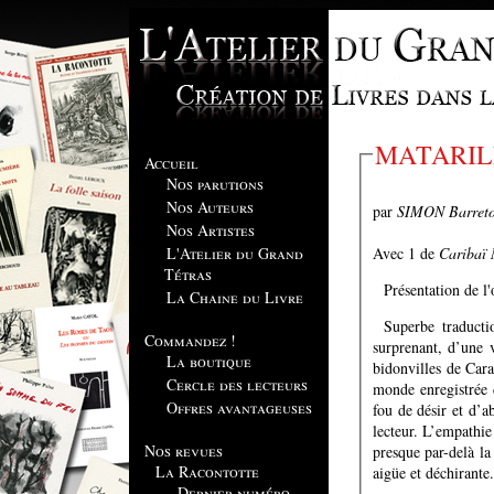
MATARILE
Accueil
Nos parutions
Nos Auteurs
par
SIMON Bar
Nos Artistes
Avec 1 de
Caribaï 
L'Atelier du Grand
Tétras
Présentation de l
La Chaine du Livre
Superbe traduct
Commandez !
surprenant, d’une 
La boutique
bidonvilles de Cara
Cercle des lecteurs
monde enregistrée d
Offres avantageuses
fou de désir et d’
lecteur. L’empathie 
Nos revues
presque par-delà la
La Racontotte
aigüe et déchirante.
Dernier numéro