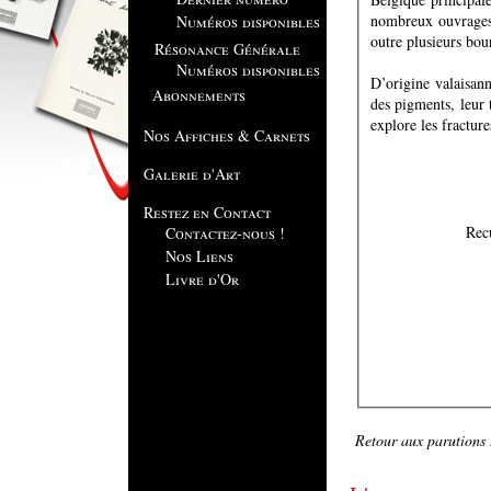
nombreux ouvrages c
Numéros disponibles
outre plusieurs bou
Résonance Générale
Numéros disponibles
D’origine valaisan
Abonnements
des pigments, leur t
explore les fractur
Nos Affiches & Carnets
Galerie d'Art
Restez en Contact
Contactez-nous !
Nos Liens
Livre d'Or
Retour aux parutions .