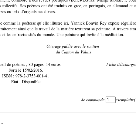
ollectifs. Ses poèmes ont été traduits en grec, en portugais, en allemand et e
rses ou prix d’organismes divers.
ne comme la poétesse qu’elle illustre ici, Yannick Bonvin Rey expose régulièr
raitement ainsi que le travail de la matière texturent sa peinture. À travers strate
es et les anfractuosités du monde. Une peinture qui invite à la méditation.
Ouvrage publié avec le soutien
du Canton du Valais
Recueil de poèmes , 80 pages, 14 euros.
Fiche téléchargea
Sorti le 15/02/2016.
ISBN : 978-2-3753-001-4 .
Etat : Disponible
Je commande
exemplaire(
..