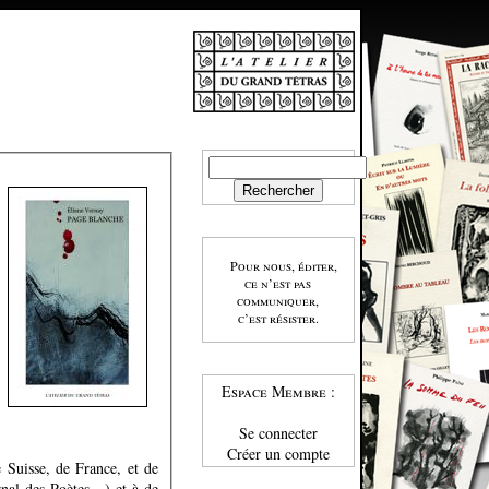
Pour nous, éditer,
ce n’est pas
communiquer,
c’est résister.
Espace Membre :
Se connecter
Créer un compte
e Suisse, de France, et de
rnal des Poètes…) et à de