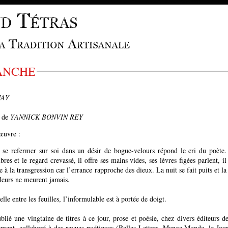
ANCHE
NAY
s de
YANNICK BONVIN REY
'œuvre :
e se refermer sur soi dans un désir de bogue-velours répond le cri du poète.
regard crevassé, il offre ses mains vides, ses lèvres figées parlent, il
e à la transgression car l’errance rapproche des dieux. La nuit se fait puits et la
fleurs ne meurent jamais.
elle entre les feuilles, l’informulable est à portée de doigt.
lié une vingtaine de titres à ce jour, prose et poésie, chez divers éditeurs d
ement, collaboré à des revues poétiques (Belles-Lettres, Mange Monde, le Jou