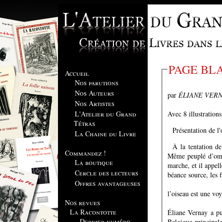
PAGE BL
Accueil
Nos parutions
Nos Auteurs
par
ÉLIANE VER
Nos Artistes
Avec 8 illustration
L'Atelier du Grand
Tétras
Présentation de l
La Chaine du Livre
À la tentation d
Commandez !
Même peuplé d’ombres et le 
La boutique
marche, et il appell
Cercle des lecteurs
béance source, les 
Offres avantageuses
l’oiseau est une voy
Nos revues
La Racontotte
Éliane Vernay a pub
Dernier numéro
Belgique principal