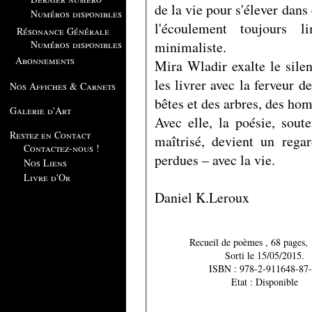
de la vie pour s'élever dans 
Numéros disponibles
l'écoulement toujours 
Résonance Générale
minimaliste.
Numéros disponibles
Abonnements
Mira Wladir exalte le silen
les livrer avec la ferveur d
Nos Affiches & Carnets
bêtes et des arbres, des h
Galerie d'Art
Avec elle, la poésie, sout
Restez en Contact
maîtrisé, devient un regar
Contactez-nous !
perdues – avec la vie.
Nos Liens
Livre d'Or
Daniel K.Leroux
Recueil de poèmes , 68
Sorti le 15/05/2015.
ISBN : 978-2-911648-87-
Etat : Disponible