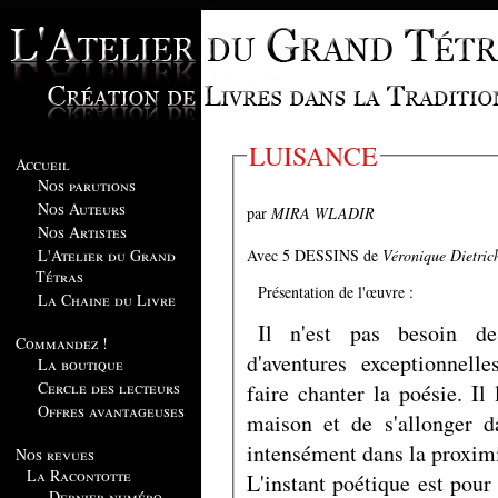
LUISANCE
Accueil
Nos parutions
Nos Auteurs
par
MIRA WLADIR
Nos Artistes
Avec 5 DESSINS de
Véronique Dietric
L'Atelier du Grand
Tétras
Présentation de l'œuvre :
La Chaine du Livre
Il n'est pas besoin d
Commandez !
d'aventures exceptionnel
La boutique
Cercle des lecteurs
faire chanter la poésie. Il 
Offres avantageuses
maison et de s'allonger d
intensément dans la proximi
Nos revues
La Racontotte
L'instant poétique est pour 
Dernier numéro