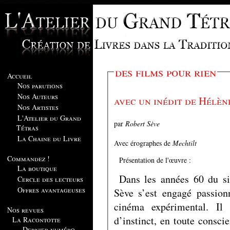
des films pour rien
Accueil
Nos parutions
Nos Auteurs
avec un inédit de Hélèn
Nos Artistes
L'Atelier du Grand
par
Robert Sève
Tétras
La Chaine du Livre
Avec érographes de
Mechtilt
Commandez !
Présentation de l'œuvre :
La boutique
Dans les années 60 du si
Cercle des lecteurs
Offres avantageuses
Sève s’est engagé passion
cinéma expérimental. Il 
Nos revues
d’instinct, en toute consci
La Racontotte
Dernier numéro