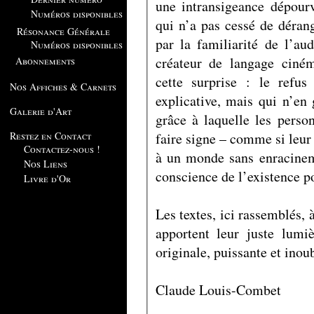
une intransigeance dépour
Numéros disponibles
qui n’a pas cessé de déran
Résonance Générale
par la familiarité de l’au
Numéros disponibles
créateur de langage ciné
Abonnements
cette surprise : le refu
Nos Affiches & Carnets
explicative, mais qui n’en
Galerie d'Art
grâce à laquelle les perso
faire signe – comme si leu
Restez en Contact
Contactez-nous !
à un monde sans enracineme
Nos Liens
conscience de l’existence po
Livre d'Or
Les textes, ici rassemblés, 
apportent leur juste lumi
originale, puissante et inoub
Claude Louis-Combet