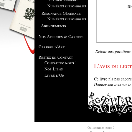
Numéros disponibles
ISB
Résonance Générale
Numéros disponibles
Abonnements
Nos Affiches & Carnets
Galerie d'Art
Retour aux parutions .
Restez en Contact
Contactez-nous !
L'avis du lect
Nos Liens
Livre d'Or
Ce livre n'a pas encor
Donner son avis sur le l
Qui sommes-nous ?
Mentions légales