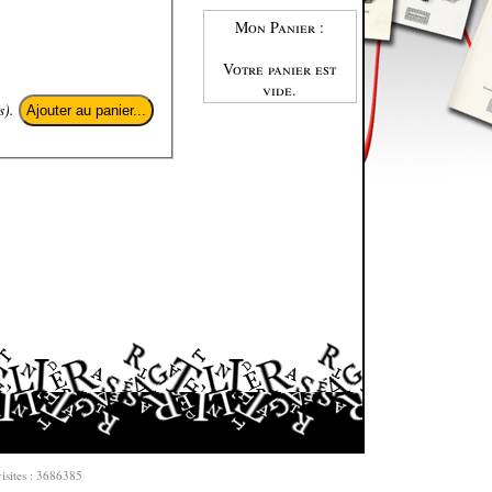
Mon Panier :
Votre panier est
vide.
s).
isites : 3686385