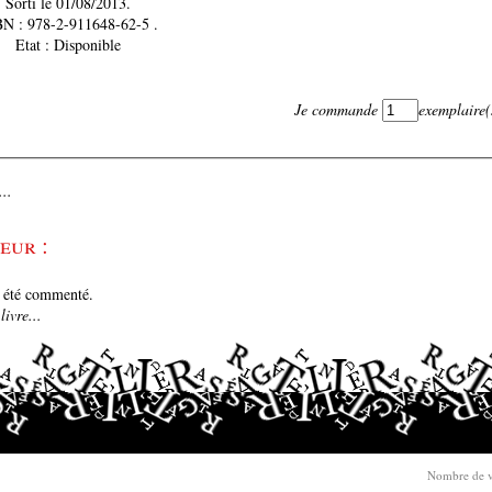
Sorti le 01/08/2013.
N : 978-2-911648-62-5 .
Etat : Disponible
Je commande
exemplaire(
..
eur :
e été commenté.
ivre...
Nombre de v