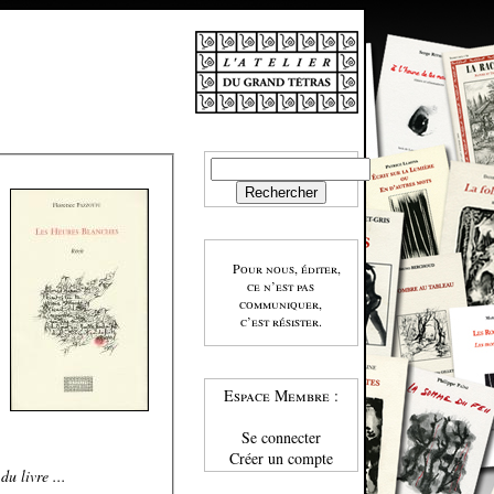
Pour nous, éditer,
ce n’est pas
communiquer,
c’est résister.
Espace Membre :
Se connecter
Créer un compte
u livre ...