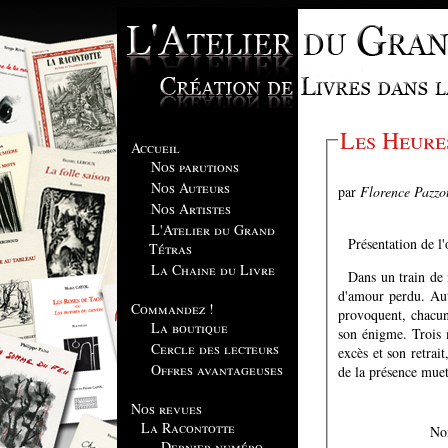
Les Heure
Accueil
Nos parutions
Nos Auteurs
par
Florence Pazzo
Nos Artistes
L'Atelier du Grand
Présentation de l
Tétras
La Chaine du Livre
Dans un train de 
d'amour perdu. Aut
Commandez !
provoquent, chacun 
La boutique
son énigme. Trois 
Cercle des lecteurs
excès et son retrai
Offres avantageuses
de la présence muet
Nos revues
La Racontotte
Dernier numéro