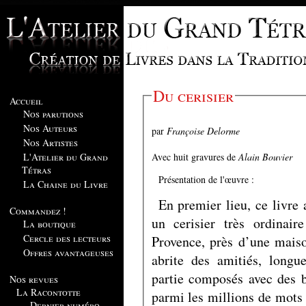
Du cerisier
Accueil
Nos parutions
Nos Auteurs
par
Françoise Delorme
Nos Artistes
Avec huit gravures de
Alain Bouvier
L'Atelier du Grand
Tétras
Présentation de l'œuvre :
La Chaine du Livre
En premier lieu, ce livre 
Commandez !
un cerisier très ordinai
La boutique
Cercle des lecteurs
Provence, près d’une maiso
Offres avantageuses
abrite des amitiés, long
partie composés avec des b
Nos revues
La Racontotte
parmi les millions de mots 
Dernier numéro