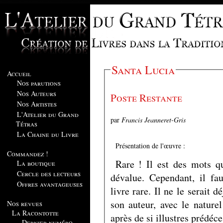
Santa Lucia
Accueil
Nos parutions
Nos Auteurs
Poste Restante
Nos Artistes
L'Atelier du Grand
par
Francis Jeanneret-Gris
Tétras
La Chaine du Livre
Présentation de l'œuvre :
Commandez !
Rare ! Il est des mots qu
La boutique
Cercle des lecteurs
dévalue. Cependant, il fau
Offres avantageuses
livre rare. Il ne le serait 
son auteur, avec le nature
Nos revues
La Racontotte
après de si illustres prédéce
Dernier numéro