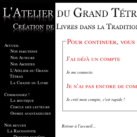
Pour continuer, vous
Accueil
Nos parutions
J'ai déjà un compte
Nos Auteurs
Nos Artistes
L'Atelier du Grand
Je me connecte.
Tétras
La Chaine du Livre
Je n'ai pas encore de co
Commandez !
Je créé mon compte, c'est rapide !
La boutique
Cercle des lecteurs
Offres avantageuses
Nos revues
Retour à l'accueil...
La Racontotte
Dernier numéro