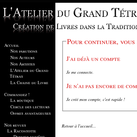
Pour continuer, vous
Accueil
Nos parutions
J'ai déjà un compte
Nos Auteurs
Nos Artistes
L'Atelier du Grand
Je me connecte.
Tétras
La Chaine du Livre
Je n'ai pas encore de co
Commandez !
Je créé mon compte, c'est rapide !
La boutique
Cercle des lecteurs
Offres avantageuses
Nos revues
Retour à l'accueil...
La Racontotte
Dernier numéro