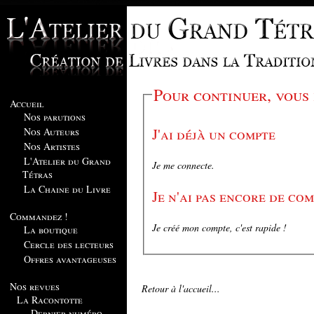
Pour continuer, vous
Accueil
Nos parutions
J'ai déjà un compte
Nos Auteurs
Nos Artistes
L'Atelier du Grand
Je me connecte.
Tétras
La Chaine du Livre
Je n'ai pas encore de co
Commandez !
Je créé mon compte, c'est rapide !
La boutique
Cercle des lecteurs
Offres avantageuses
Nos revues
Retour à l'accueil...
La Racontotte
Dernier numéro