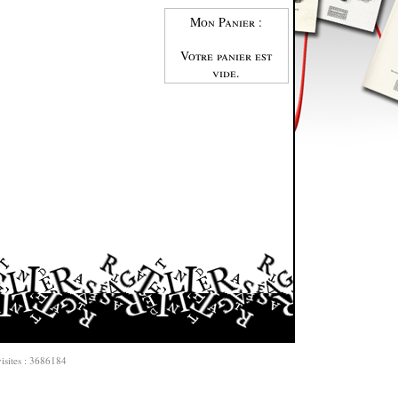
Mon Panier :
Votre panier est
vide.
isites : 3686184