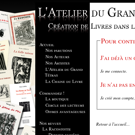
Pour conti
Accueil
Nos parutions
J'ai déjà un
Nos Auteurs
Nos Artistes
L'Atelier du Grand
Je me connecte.
Tétras
La Chaine du Livre
Je n'ai pas 
Commandez !
Je créé mon compte, 
La boutique
Cercle des lecteurs
Offres avantageuses
Nos revues
Retour à l'accueil...
La Racontotte
Dernier numéro