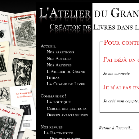
Pour conti
Accueil
Nos parutions
J'ai déjà un
Nos Auteurs
Nos Artistes
L'Atelier du Grand
Je me connecte.
Tétras
La Chaine du Livre
Je n'ai pas 
Commandez !
Je créé mon compte, 
La boutique
Cercle des lecteurs
Offres avantageuses
Nos revues
Retour à l'accueil...
La Racontotte
Dernier numéro