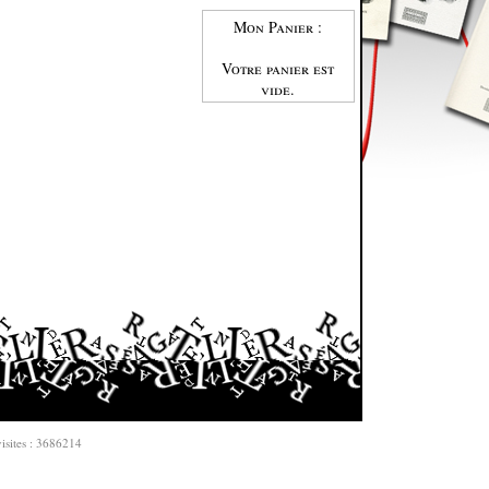
Mon Panier :
Votre panier est
vide.
isites : 3686214