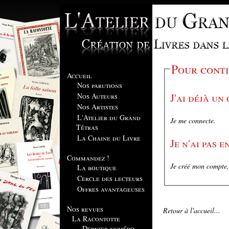
Pour conti
Accueil
Nos parutions
J'ai déjà un
Nos Auteurs
Nos Artistes
L'Atelier du Grand
Je me connecte.
Tétras
La Chaine du Livre
Je n'ai pas 
Commandez !
Je créé mon compte, 
La boutique
Cercle des lecteurs
Offres avantageuses
Nos revues
Retour à l'accueil...
La Racontotte
Dernier numéro