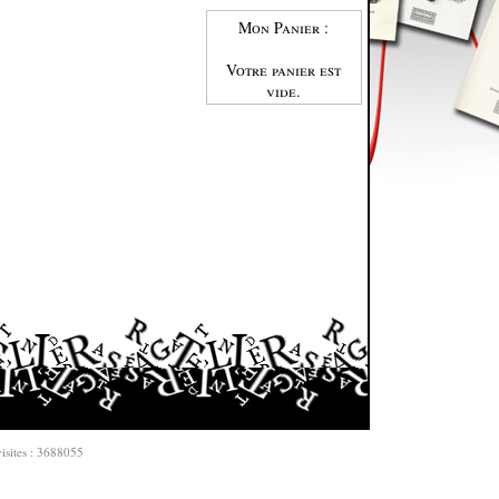
Mon Panier :
Votre panier est
vide.
isites : 3688055