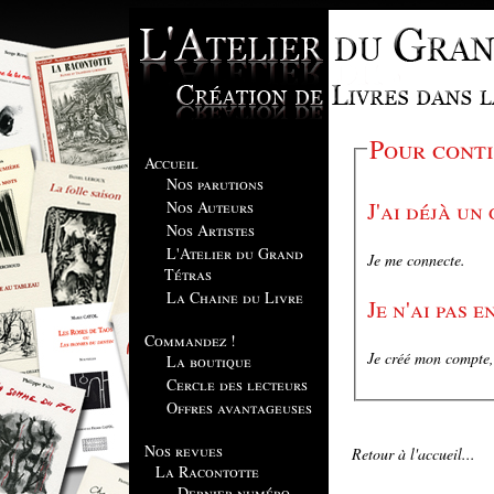
Pour conti
Accueil
Nos parutions
J'ai déjà un
Nos Auteurs
Nos Artistes
L'Atelier du Grand
Je me connecte.
Tétras
La Chaine du Livre
Je n'ai pas 
Commandez !
Je créé mon compte, 
La boutique
Cercle des lecteurs
Offres avantageuses
Nos revues
Retour à l'accueil...
La Racontotte
Dernier numéro