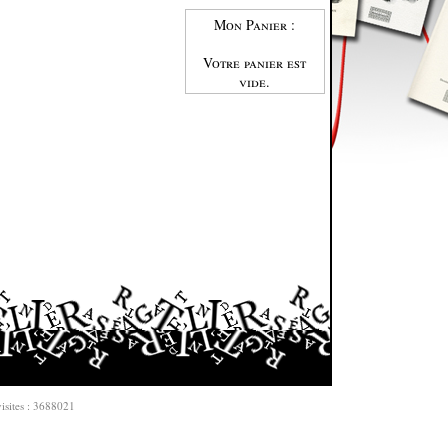
Mon Panier :
Votre panier est
vide.
isites : 3688021