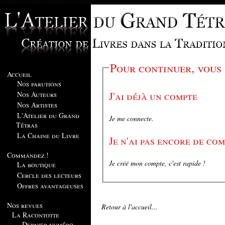
Pour continuer, vous
Accueil
Nos parutions
J'ai déjà un compte
Nos Auteurs
Nos Artistes
L'Atelier du Grand
Je me connecte.
Tétras
La Chaine du Livre
Je n'ai pas encore de co
Commandez !
Je créé mon compte, c'est rapide !
La boutique
Cercle des lecteurs
Offres avantageuses
Nos revues
Retour à l'accueil...
La Racontotte
Dernier numéro