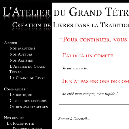
Pour continuer, vous
Accueil
Nos parutions
J'ai déjà un compte
Nos Auteurs
Nos Artistes
L'Atelier du Grand
Je me connecte.
Tétras
La Chaine du Livre
Je n'ai pas encore de co
Commandez !
Je créé mon compte, c'est rapide !
La boutique
Cercle des lecteurs
Offres avantageuses
Nos revues
Retour à l'accueil...
La Racontotte
Dernier numéro