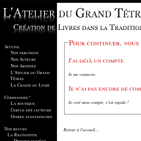
Pour continuer, vous
Accueil
Nos parutions
J'ai déjà un compte
Nos Auteurs
Nos Artistes
L'Atelier du Grand
Je me connecte.
Tétras
La Chaine du Livre
Je n'ai pas encore de co
Commandez !
Je créé mon compte, c'est rapide !
La boutique
Cercle des lecteurs
Offres avantageuses
Nos revues
Retour à l'accueil...
La Racontotte
Dernier numéro