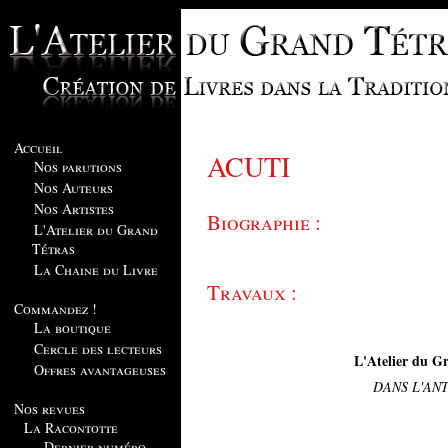
Accueil
ACUTI
Nos parutions
Nos Auteurs
Nos Artistes
Biographie :
L'Atelier du Grand
Tétras
La Chaine du Livre
Travaux :
Commandez !
La boutique
Cercle des lecteurs
L'Atelier du Gr
Offres avantageuses
DANS L'AN
Nos revues
La Racontotte
Dernier numéro