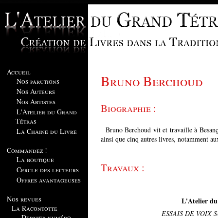
Accueil
Bruno Berchoud
Nos parutions
Nos Auteurs
Nos Artistes
Biographie :
L'Atelier du Grand
Tétras
Bruno Berchoud vit et travaille à Besanç
La Chaine du Livre
ainsi que cinq autres livres, notamment au
Commandez !
La boutique
Travaux :
Cercle des lecteurs
Offres avantageuses
Nos revues
L'Atelier du
La Racontotte
ESSAIS DE VOIX
Dernier numéro