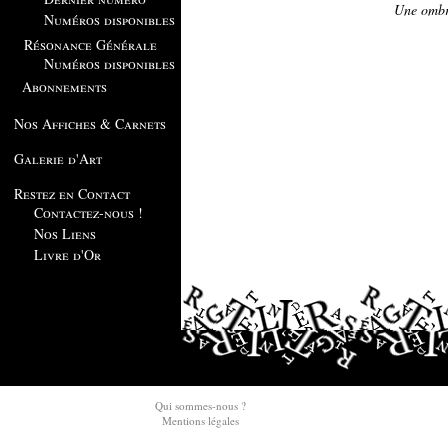
Une ombr
Numéros disponibles
Résonance Générale
Numéros disponibles
Abonnements
Nos Affiches & Carnets
Galerie d'Art
Restez en Contact
Contactez-nous !
Nos Liens
Livre d'Or
Qui sommes-nous ?
Mentions légales