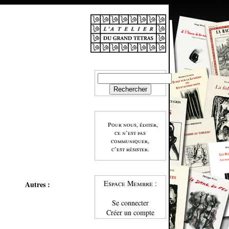
Pour nous, éditer,
ce n’est pas
communiquer,
c’est résister.
Espace Membre :
Autres :
Se connecter
Créer un compte