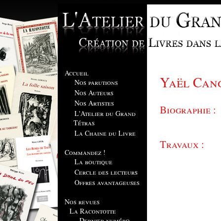
Accueil
Yaël Can
Nos parutions
Nos Auteurs
Nos Artistes
Biographie :
L'Atelier du Grand
Tétras
La Chaine du Livre
Travaux :
Commandez !
La boutique
Cercle des lecteurs
Offres avantageuses
Nos revues
La Racontotte
Dernier numéro