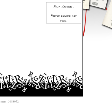
Mon Panier :
Votre panier est
vide.
isites : 3688052