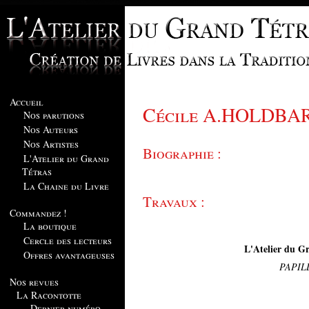
Accueil
Cécile A.HOLDBA
Nos parutions
Nos Auteurs
Nos Artistes
Biographie :
L'Atelier du Grand
Tétras
La Chaine du Livre
Travaux :
Commandez !
La boutique
Cercle des lecteurs
L'Atelier du Gr
Offres avantageuses
PAPIL
Nos revues
La Racontotte
Dernier numéro