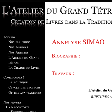
Accueil
Annelyse SIMAO
Nos parutions
Nos Auteurs
Nos Artistes
Biographie :
L'Atelier du Grand
Tétras
La Chaine du Livre
Travaux :
Commandez !
La boutique
Cercle des lecteurs
L'Atelier du Gr
Offres avantageuses
RUPTURES A
Nos revues
La Racontotte
Dernier numéro