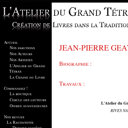
Accueil
JEAN-PIERRE GEA
Nos parutions
Nos Auteurs
Nos Artistes
Biographie :
L'Atelier du Grand
Tétras
La Chaine du Livre
Travaux :
Commandez !
La boutique
Cercle des lecteurs
L'Atelier du Gr
Offres avantageuses
RIVES N
Nos revues
La Racontotte
Dernier numéro