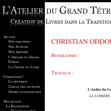
Accueil
CHRISTIAN ODDO
Nos parutions
Nos Auteurs
Nos Artistes
Biographie :
L'Atelier du Grand
Tétras
La Chaine du Livre
Travaux :
Commandez !
La boutique
Cercle des lecteurs
L'Atelier du Gr
Offres avantageuses
LA LUMIÈRE
Nos revues
La Racontotte
Dernier numéro